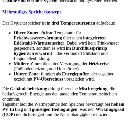
Loxone Smart Home System
überwacht und gesteuert werden.
Mehrstufiges Speicherkonzept
Der Hygienespeicher ist in
drei Temperaturzonen
aufgebaut:
Obere Zone:
höchste Temperatur für
Frischwassererwärmung
über einen
integrierten
Edelstahl-Wärmetauscher
. Dabei wird kein Trinkwasser
gespeichert, sondern es wird
im Durchflussprinzip
hygienisch erwärmt
– das verhindert Stillstand und
Legionellenbildung.
Mittlere Zone:
dient der Versorgung der
Heizkreise
(Fußbodenheizung und Heizkörper).
Untere Zone:
fungiert als
Energiepuffer
, der tagsüber
gezielt mit
PV-Überschuss
vorgeladen wird.
Die
Gebäudebeheizung
erfolgt über eine
Mischregelung
, die
bedarfsgerecht Energie aus den passenden Temperaturschichten
entnimmt.
Tagsüber lädt die Wärmepumpe den Speicher bevorzugt bei
hohem
PV-Ertrag
und
günstigen Bedingungen
, was den
Wirkungsgrad
(COP)
deutlich steigert und die Netzabhängigkeit reduziert.