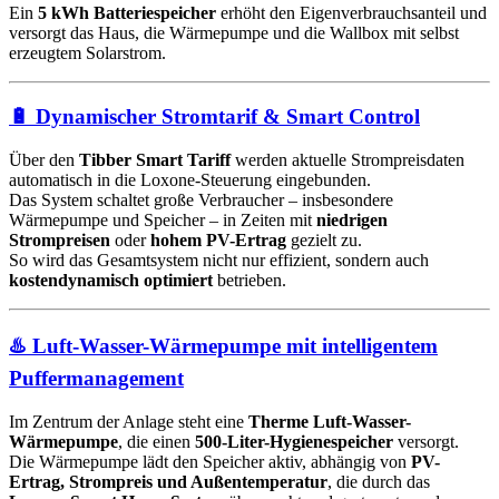
Ein
5 kWh Batteriespeicher
erhöht den Eigenverbrauchsanteil und
versorgt das Haus, die Wärmepumpe und die Wallbox mit selbst
erzeugtem Solarstrom.
🔋 Dynamischer Stromtarif & Smart Control
Über den
Tibber Smart Tariff
werden aktuelle Strompreisdaten
automatisch in die Loxone-Steuerung eingebunden.
Das System schaltet große Verbraucher – insbesondere
Wärmepumpe und Speicher – in Zeiten mit
niedrigen
Strompreisen
oder
hohem PV-Ertrag
gezielt zu.
So wird das Gesamtsystem nicht nur effizient, sondern auch
kostendynamisch optimiert
betrieben.
♨️ Luft-Wasser-Wärmepumpe mit intelligentem
Puffermanagement
Im Zentrum der Anlage steht eine
Therme Luft-Wasser-
Wärmepumpe
, die einen
500-Liter-Hygienespeicher
versorgt.
Die Wärmepumpe lädt den Speicher aktiv, abhängig von
PV-
Ertrag, Strompreis und Außentemperatur
, die durch das